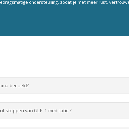
 gedragsmatige ondersteuning, zodat je met meer rust, vertrouwe
amma bedoeld?
of stoppen van GLP-1 medicatie ?