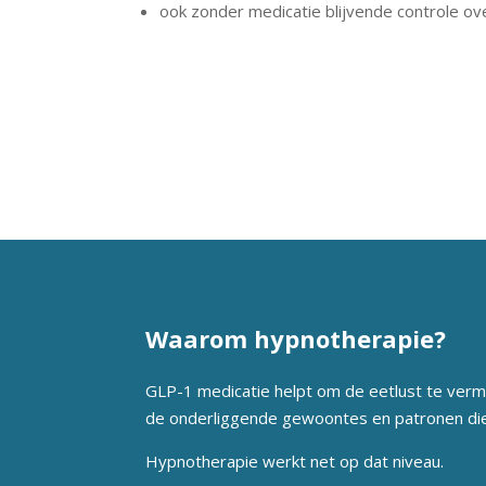
ook zonder medicatie blijvende controle ov
Waarom hypnotherapie?
GLP-1 medicatie helpt om de eetlust te verm
de onderliggende gewoontes en patronen die
Hypnotherapie werkt net op dat niveau.