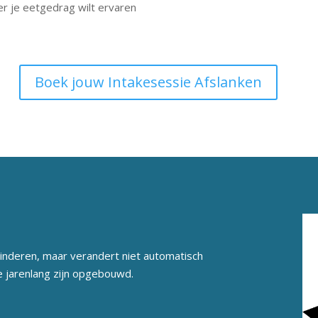
er je eetgedrag wilt ervaren
Boek jouw Intakesessie Afslanken
inderen, maar verandert niet automatisch
 jarenlang zijn opgebouwd.