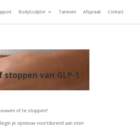
upport
BodySculptor
Tarieven
Afspraak
Contact
f stoppen van GLP-1
 bouwen of te stoppen?
 Begin je opnieuw voortdurend aan eten