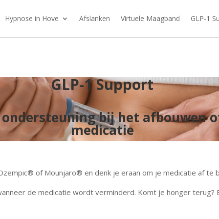
Hypnose in Hove
Afslanken
Virtuele Maagband
GLP-1 S
GLP-1 Support
 ondersteuning bij het afbouwen
o
medicatie
Ozempic® of Mounjaro® en denk je eraan om je medicatie af te
n wanneer de medicatie wordt verminderd. Komt je honger terug?