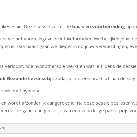
ntakesessie. Deze sessie vormt de
basis en voorbereiding
op j
ken we het vooraf ingevulde intakeformulier. We bekijken jouw 
open is. Daarnaast gaan we dieper in op jouw verwachtingen, even
ma verloopt, hoe hypnotherapie werkt en wat je tijdens de sess
ok Gezonde Levensstijl
, zodat je meteen praktisch aan de slag 
 kennis met hypnose.
 en wordt afzonderlijk aangerekend. Na deze sessie beslissen 
verder te gaan, dan geniet je van een voordelige pakketprijs voo
e 3